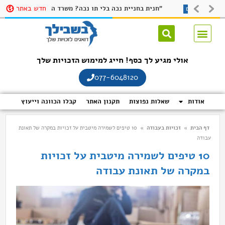
חדש באתר
 לקבלת תו נכה
חנית בחניית נכה בלי תו נכה? משרד התחבורה ישיק אפליקציה שתקשה על חונים שלא כדין להתחמק בשם: "חניתי"
זכויות נכים
אולי מגיע לך כסף! חייג למימוש הזכויות שלך
077-6048120
אודות
שאלות נפוצות
תקנון האתר
קבלו הכוונה וייעוץ
דף הבית
»
זכויות בעבודה
»
10 טיפים לשמירה מיטבית על זכויות במקרה של תאונת
עבודה
10 טיפים לשמירה מיטבית על זכויות
במקרה של תאונת עבודה