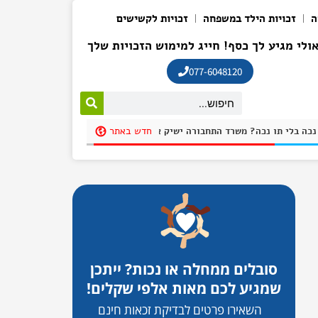
ה
זכויות הילד במשפחה
זכויות לקשישים
ולי מגיע לך כסף! חייג למימוש הזכויות שלך
077-6048120
חדש באתר
חנית בחניית נכה בלי תו נכה? משרד התחבורה ישיק אפליקציה שתקשה על חונים שלא כדין להתחמק בשם: "חניתי"
סובלים ממחלה או נכות? ייתכן
שמגיע לכם מאות אלפי שקלים!
השאירו פרטים לבדיקת זכאות חינם