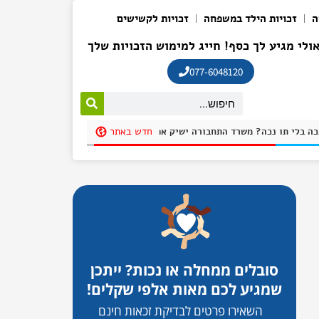
ה
זכויות הילד במשפחה
זכויות לקשישים
ולי מגיע לך כסף! חייג למימוש הזכויות שלך
077-6048120
חדש באתר
חנית בחניית נכה בלי תו נכה? משרד התחבורה ישיק אפליקציה שתקשה על חונים שלא כדין להתחמק בשם: "חניתי"
סובלים ממחלה או נכות? ייתכן
שמגיע לכם מאות אלפי שקלים!
השאירו פרטים לבדיקת זכאות חינם