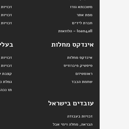
משכנתא גורו
זכויות 
מפת אתר
זכויות 
חברת לידים
זכויות 
loan4all – הלוואות
אינדקס מחלות
בעלי 
אינדקס מחלות
זכויות 
סיסטיק פיברוזיס
זכויות 
ראומטיזם
קצבת ש
שחמת הכבד
גמלת נ
תו נכה
עובדים בישראל
זכויות בעבודה
הבראה, מחלה וימי אבל