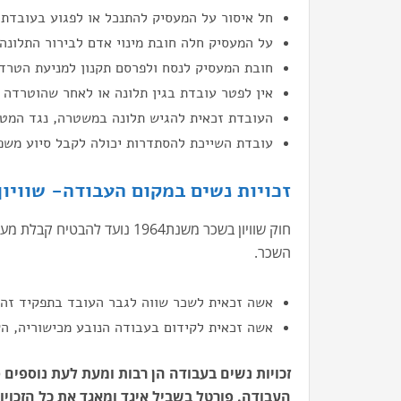
חל איסור על המעסיק להתנכל או לפגוע בעובדת 
על המעסיק חלה חובת מינוי אדם לבירור התלונה.
חובת המעסיק לנסח ולפרסם תקנון למניעת הטרדה
אין לפטר עובדת בגין תלונה או לאחר שהוטרדה מ
העובדת זכאית להגיש תלונה במשטרה, נגד המטר
עובדת השייכת להסתדרות יכולה לקבל סיוע משפ
זכויות נשים במקום העבודה- שוויון
חוק שוויון בשכר משנת1964 נועד
השכר.
אשה זכאית לשכר שווה לגבר העובד בתפקיד זהה
אשה זכאית לקידום בעבודה הנובע מכישוריה, הש
זכויות נשים בעבודה הן רבות ומעת לעת נוספי
העבודה. פורטל בשביל איגד ומאגד את כל הזכויות