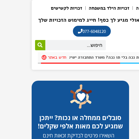
ה
זכויות הילד במשפחה
זכויות לקשישים
ולי מגיע לך כסף! חייג למימוש הזכויות שלך
077-6048120
חדש באתר
חנית בחניית נכה בלי תו נכה? משרד התחבורה ישיק אפליקציה שתקשה על חונים שלא כדין להתחמק בשם: "חניתי"
סובלים ממחלה או נכות? ייתכן
שמגיע לכם מאות אלפי שקלים!
השאירו פרטים לבדיקת זכאות חינם