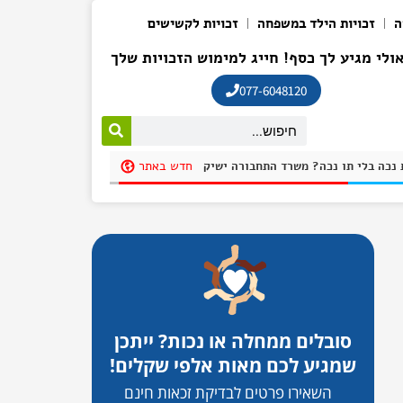
ה
זכויות הילד במשפחה
זכויות לקשישים
ולי מגיע לך כסף! חייג למימוש הזכויות שלך
077-6048120
חדש באתר
חנית בחניית נכה בלי תו נכה? משרד התחבורה ישיק אפליקציה שתקשה על חונים שלא כדין להתחמק בשם: "חניתי"
סובלים ממחלה או נכות? ייתכן
שמגיע לכם מאות אלפי שקלים!
השאירו פרטים לבדיקת זכאות חינם