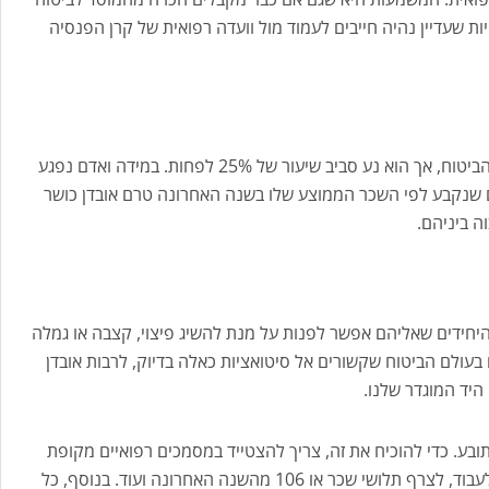
יות שעדיין נהיה חייבים לעמוד מול וועדה רפואית של קרן הפנסיה
גובה הכיסוי משתנה בכל קרן לפי ההסכם עם חברת הביטוח, אך הוא נע סביב שיעור של 25% לפחות. במידה ואדם נפגע
ום שנקבע לפי השכר הממוצע שלו בשנה האחרונה טרם אובדן כושר
היחידים שאליהם אפשר לפנות על מנת להשיג פיצוי, קצבה או גמלה
 בעולם הביטוח שקשורים אל סיטואציות כאלה בדיוק, לרבות אובדן
היד המוגדר שלנו.
בע. כדי להוכיח את זה, צריך להצטייד במסמכים רפואיים מקופת
חולים או בית חולים, להראות שלא ניתן עוד להמשיך לעבוד, לצרף תלושי שכר או 106 מהשנה האחרונה ועוד. בנוסף, כל