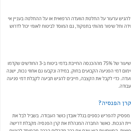
להגיש ערעור על החלטת הוועדה הרפואית או על ההחלטה בעניין אי
ה וחל שיפור מהותי בתפקוד, גם המוסד לביטוח לאומי יכול לדרוש
את סכום דמי הפגיעה קובעים במוסד לביטוח לאומי בשיעור של 75% מההכנסה החייבת בדמי ביטוח ב-3 החודשים שקדמו
הפסיק לעבוד, חלקי 90 ועד למקסימום דמי הפגיעה הקבועים בחוק. במידה ונקבעו גם אחוזי נכות, ישנה
עדה. כדי לקבל את הקצבה, חייבים להגיש תביעה לקבלת דמי פגיעה
עבודה.
קרן הפנסיה?
ד מפסיק להפריש כספים בגלל אובדן כושר העבודה. בשביל לבל את
יית הנכות. כאשר החברה המנהלת את קרן הפנסיה מקבלת דרישה
 רפואית. המשמעות היא שגם אם כבר מקבלים הכרה מהמוסד לביטוח