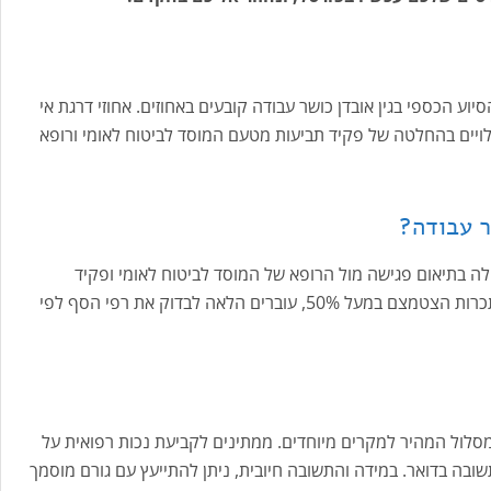
ע הכספי בגין אובדן כושר עבודה קובעים באחוזים. אחוזי דרגת אי
תלויים בהחלטה של פקיד תביעות מטעם המוסד לביטוח לאומי ורופא
ר עבודה?
ה בתיאום פגישה מול הרופא של המוסד לביטוח לאומי ופקיד
התביעות. במידה ועומדים בתנאי הסף כי כושר ההשתכרות הצטמצם במעל 50%, עוברים הלאה לבדוק את רפי הסף לפי
סלול המהיר למקרים מיוחדים. ממתינים לקביעת נכות רפואית על
שובה בדואר. במידה והתשובה חיובית, ניתן להתייעץ עם גורם מוסמך