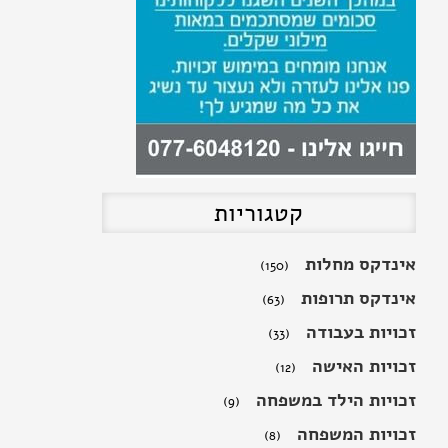
חנית בחניית נכה בלי תו
נכה? משרד התחבורה ישיק
אפליקציה שתקשה על
חונים שלא כדין להתחמק
בשם: "חניתי"
קטגוריות
אינדקס מחלות
(150)
אינדקס תרופות
(63)
זכויות בעבודה
(33)
זכויות האישה
(12)
זכויות הילד במשפחה
(9)
זכויות המשפחה
(8)