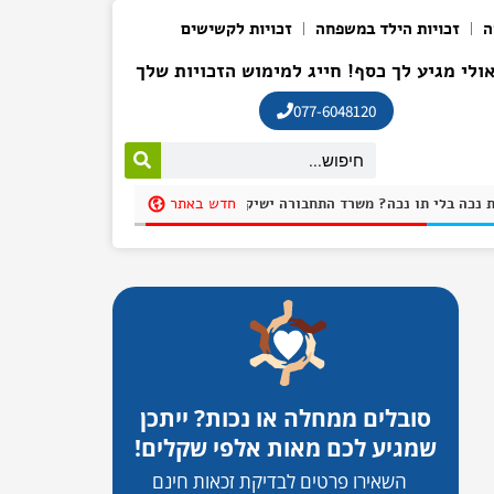
ה
זכויות הילד במשפחה
זכויות לקשישים
ולי מגיע לך כסף! חייג למימוש הזכויות שלך
077-6048120
חדש באתר
חנית בחניית נכה בלי תו נכה? משרד התחבורה ישיק אפליקציה שתקשה על חונים שלא כדין להתחמק בשם: "חניתי"
סובלים ממחלה או נכות? ייתכן
שמגיע לכם מאות אלפי שקלים!
השאירו פרטים לבדיקת זכאות חינם