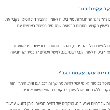
עקב עקמת בגב
להקל על ההתנהלות מול ביטוח לאומי ולהגביר את הסיכוי לקבל את
ו בייעוץ מקצועי מתחום הרפואה שמנוסים בטיפול באנשים עם
 לסייע במילוי הטפסים, בהגשת המסמכים ובייצוג בפני הוועדות
ד לביטוח לאומי לגבי גיבנת בגב למשל ויכולים להבטיח שהתביעה
זכויות עקב עקמת בגב?
סד לביטוח לאומי יכול להיות ממושך ומורכב. עם זאת, היתרון הוא
ן עקמת ללא ניתוח או להיערך לתקופת ההתאוששות אחריו.
 של דחיות וערעורים. במקרים של דחיית תביעה, ניתן להגיש ערעור
ל, ייתכן שתתקבל החלטה חדשה שתשפר את מצב החולה מבחינת