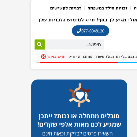
ה
זכויות הילד במשפחה
זכויות לקשישים
ולי מגיע לך כסף! חייג למימוש הזכויות שלך
077-6048120
חדש באתר
חנית בחניית נכה בלי תו נכה? משרד התחבורה ישיק אפליקציה שתקשה על חונים שלא כדין להתחמק בשם: "חניתי"
סובלים ממחלה או נכות? ייתכן
שמגיע לכם מאות אלפי שקלים!
השאירו פרטים לבדיקת זכאות חינם