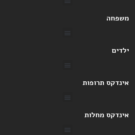
loan4all – הלוואות
משפחה
ילדים
אינדקס תרופות
אינדקס מחלות