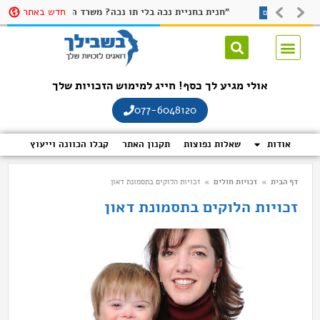
חדש באתר
 לקבלת תו נכה
חנית בחניית נכה בלי תו נכה? משרד התחבורה ישיק אפליקציה שתקשה על חונים שלא כדין להתחמק בשם: "חניתי"
זכויות נכים
אולי מגיע לך כסף! חייג למימוש הזכויות שלך
077-6048120
אודות
שאלות נפוצות
תקנון האתר
קבלו הכוונה וייעוץ
דף הבית
»
זכויות חולים
»
זכויות הלוקים בתסמונת דאון
זכויות הלוקים בתסמונת דאון