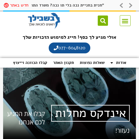
לתוכן
חדש באתר
בלת תו נכה
חנית בחניית נכה בלי תו נכה? משרד התחבורה ישיק אפליקציה שתקשה על חונים שלא כדין להתחמק בשם: "חניתי"
זכויות נכים
אולי מגיע לך כסף! חייג למימוש הזכויות שלך
077-6048120
אודות
שאלות נפוצות
תקנון האתר
קבלו הכוונה וייעוץ
אינדקס מחלות
קבלו את המגיע
לכם אנחנו
נעזור!